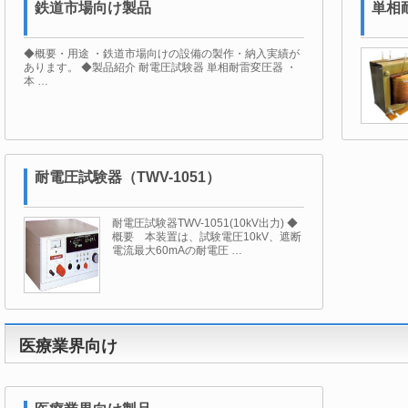
鉄道市場向け製品
単相
◆概要・用途 ・鉄道市場向けの設備の製作・納入実績が
あります。 ◆製品紹介 耐電圧試験器 単相耐雷変圧器 ・
本 …
耐電圧試験器（TWV-1051）
耐電圧試験器TWV-1051(10kV出力) ◆
概要 本装置は、試験電圧10kV、遮断
電流最大60mAの耐電圧 …
医療業界向け