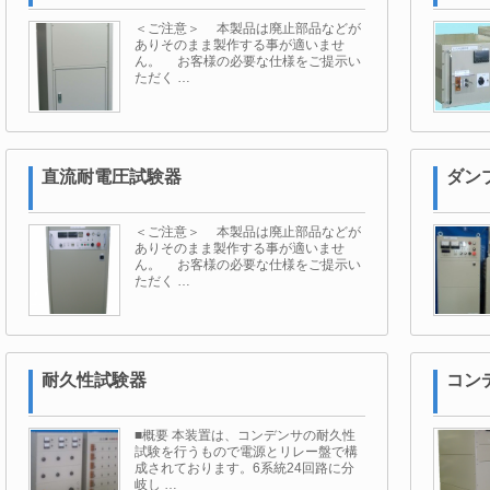
＜ご注意＞ 本製品は廃止部品などが
ありそのまま製作する事が適いませ
ん。 お客様の必要な仕様をご提示い
ただく …
直流耐電圧試験器
ダン
＜ご注意＞ 本製品は廃止部品などが
ありそのまま製作する事が適いませ
ん。 お客様の必要な仕様をご提示い
ただく …
耐久性試験器
コン
■概要 本装置は、コンデンサの耐久性
試験を行うもので電源とリレー盤で構
成されております。6系統24回路に分
岐し …