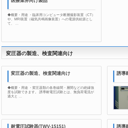
医療業界向け製品
◆概要・用途 ・臨床用コンピュータ断層撮影装置（CT）
や、MRI装置（磁気共鳴画像装置）への電源供給源とし
て、 …
変圧器の製造、検査関連向け
変圧器の製造、検査関連向け
誘導
◆概要・用途 ・変圧器類の各巻線間・層間などの絶縁強
度を試験できます。 誘導耐電圧試験とは、無負荷電流が
過大と …
耐電圧試験器(TWV-15151)
誘導