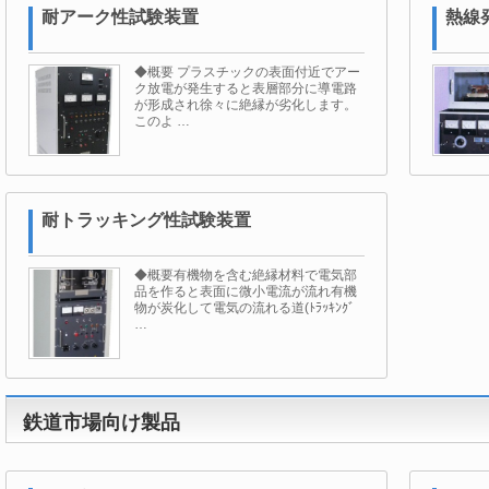
耐アーク性試験装置
熱線
◆概要 プラスチックの表面付近でアー
ク放電が発生すると表層部分に導電路
が形成され徐々に絶縁が劣化します。
このよ …
耐トラッキング性試験装置
◆概要有機物を含む絶縁材料で電気部
品を作ると表面に微小電流が流れ有機
物が炭化して電気の流れる道(ﾄﾗｯｷﾝｸﾞ
…
鉄道市場向け製品