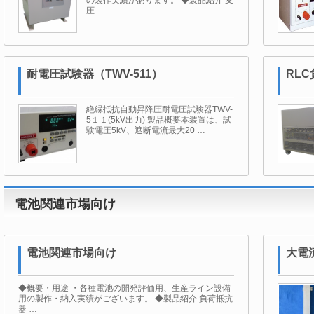
の製作実績があります。 ◆製品紹介 変
圧 …
耐電圧試験器（TWV-511）
RL
絶縁抵抗自動昇降圧耐電圧試験器TWV-
5１１(5kV出力) 製品概要本装置は、試
験電圧5kV、遮断電流最大20 …
電池関連市場向け
電池関連市場向け
大電
◆概要・用途 ・各種電池の開発評価用、生産ライン設備
用の製作・納入実績がございます。 ◆製品紹介 負荷抵抗
器 …