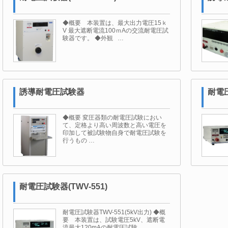
◆概要 本装置は、最大出力電圧15ｋ
V 最大遮断電流100ｍAの交流耐電圧試
験器です。 ◆外観 …
誘導耐電圧試験器
耐電圧
◆概要 変圧器類の耐電圧試験におい
て、定格より高い周波数と高い電圧を
印加して被試験物自身で耐電圧試験を
行うもの …
耐電圧試験器(TWV-551)
耐電圧試験器TWV-551(5kV出力) ◆概
要 本装置は、試験電圧5kV、遮断電
流最大120mAの耐電圧試験 …