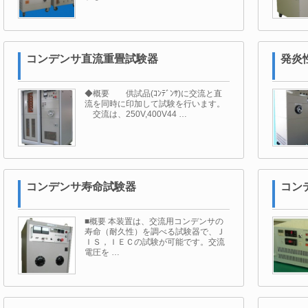
コンデンサ直流重畳試験器
発炎
◆概要 供試品(ｺﾝﾃﾞﾝｻ)に交流と直
流を同時に印加して試験を行います。
交流は、250V,400V44 …
コンデンサ寿命試験器
コン
■概要 本装置は、交流用コンデンサの
寿命（耐久性）を調べる試験器で、Ｊ
ＩＳ，ＩＥＣの試験が可能です。交流
電圧を …