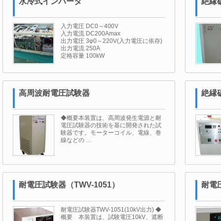
水冷式インバータ
絶縁
入力電圧 DC0～400V
入力電流 DC200Amax
出力電圧 3φ0～220V(入力電圧に依存)
出力電流 250A
定格容量 100kW
高周波耐電圧試験器
絶縁
◆概要本装置は、高周波発生電源と耐
電圧試験器の技術を基に開発された試
験器です。モーターコイル、電線、巻
線などの …
耐電圧試験器（TWV-1051）
耐電圧
耐電圧試験器TWV-1051(10kV出力) ◆
概要 本装置は、試験電圧10kV、遮断