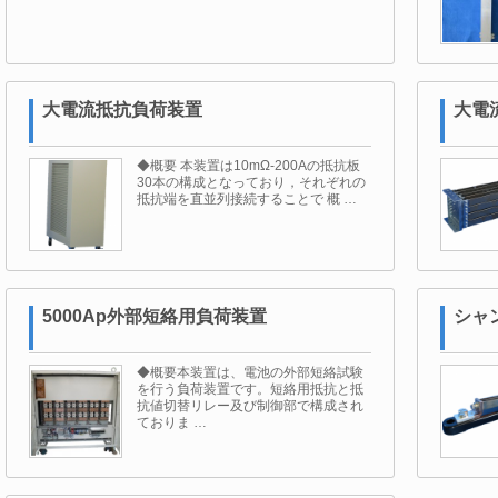
大電流抵抗負荷装置
大電
◆概要 本装置は10mΩ-200Aの抵抗板
30本の構成となっており，それぞれの
抵抗端を直並列接続することで 概 …
5000Ap外部短絡用負荷装置
シャ
◆概要本装置は、電池の外部短絡試験
を行う負荷装置です。短絡用抵抗と抵
抗値切替リレー及び制御部で構成され
ておりま …