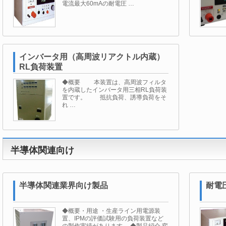
電流最大60mAの耐電圧 …
インバータ用（高周波リアクトル内蔵）
RL負荷装置
◆概要 本装置は、高周波フィルタ
を内蔵したインバータ用三相RL負荷装
置です。 抵抗負荷、誘導負荷をそ
れ …
半導体関連向け
半導体関連業界向け製品
耐電圧
◆概要・用途 ・生産ライン用電源装
置、IPMの評価試験用の負荷装置など