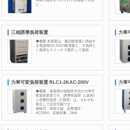
W相の負荷をそれぞれ下記範囲で任意
に …
三相誘導負荷装置
力率可
◆概要 本装置は、被試験装置に供給す
る電源用(41.5V)の配電盤と、Ｒ負荷と
Ｌ負荷をスイッチで選択 して接続 …
力率可変負荷装置 RLC1-2KAC-200V
力率可
◆概要：単相用の強制空冷式の力率可
変負荷装置です。誘導性負荷（L負荷）
と容量性負荷（C負荷）は、それぞれ
独立して設定可能です
相線式：単相２線、定格電圧：
AC200V、定格容量：2kW