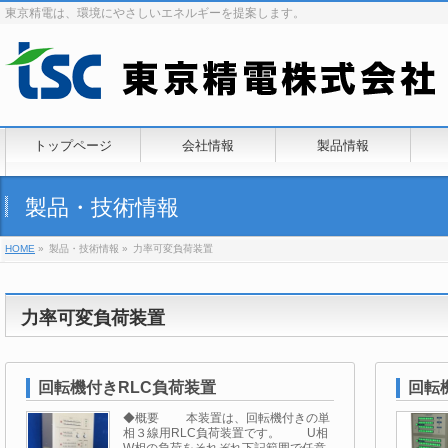
東京精電は、環境にやさしいエネルギーを提案します。
トップページ
会社情報
製品情報
製品・技術情報
HOME
»
製品・技術情報 »
力率可変負荷装置
力率可変負荷装置
回転機付きRLC負荷装置
回転
◆概要 本装置は、回転機付きの単
相３線用RLC負荷装置です。 U相