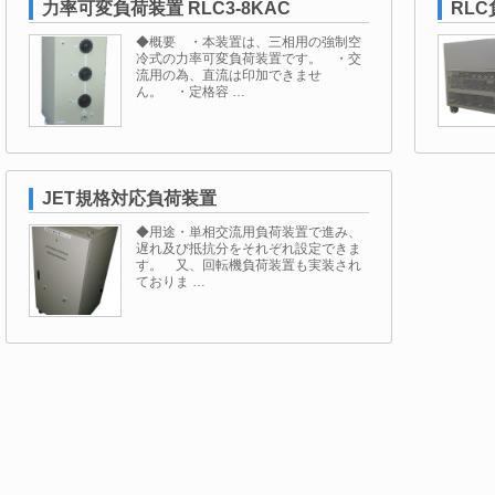
力率可変負荷装置 RLC3-8KAC
RL
◆概要 ・本装置は、三相用の強制空
冷式の力率可変負荷装置です。 ・交
流用の為、直流は印加できませ
ん。 ・定格容 …
JET規格対応負荷装置
◆用途・単相交流用負荷装置で進み、
遅れ及び抵抗分をそれぞれ設定できま
す。 又、回転機負荷装置も実装され
ておりま …