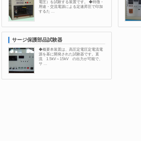
電圧）を試験する装置です。 ◆特徴・
用途・交流電源による定速昇圧で印加
するた …
サージ保護部品試験器
◆概要本装置は、高圧定電圧定電流電
源を基に開発された試験器です。直
流 1.5kV～15kV の出力が可能で、
サ …