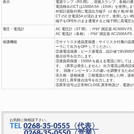
表示
電源ランプ（RS 間），溶接入ランプ，各相の
電流検出のCT は1500A:5A（15VA）を使用し
外部計器取付用に電流出力端子（U 相,V 相,W 
CT の2 次電流5A が流れますので，使用しな
端子をOPEN のまま通電すると端子間に高電圧
電圧・電流計
AC 電圧計（ST 間）：ｱﾅﾛｸﾞ測定器 AC600V FS
AC 電流計（各相）：ｱﾅﾛｸﾞ測定器 AC1500A FS
保護機能
①サイリスタ過温度保護：サイリスタ付属の温
ーラにて出力をOFF してください。
②過電流保護：ピーク過電流，設計値で約3000A
接点信号を出力します。
③過負荷保護：1500A を超える電流に対して
す。（異常は発生しません） 出力電流は既存設
す。 回路インピーダンスの違いを調整するため
④欠相・逆相保護：三相電源が欠相した時，逆相
プ点灯し異常接点信号を出力します。
⑤異常信号は正常時CLOSE,異常時及び，電源が
お気軽に御相談下さい。
TEL
0268-35-0555
〈代表〉
0268-35-0550
〈営業〉