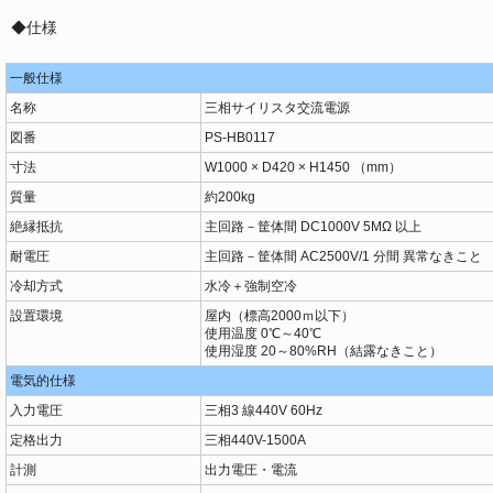
◆仕様
一般仕様
名称
三相サイリスタ交流電源
図番
PS-HB0117
寸法
W1000 × D420 × H1450 （mm）
質量
約200kg
絶縁抵抗
主回路－筐体間 DC1000V 5MΩ 以上
耐電圧
主回路－筐体間 AC2500V/1 分間 異常なきこ
冷却方式
水冷＋強制空冷
設置環境
屋内（標高2000ｍ以下）
使用温度 0℃～40℃
使用湿度 20～80%RH（結露なきこと）
電気的仕様
入力電圧
三相3 線440V 60Hz
定格出力
三相440V-1500A
計測
出力電圧・電流