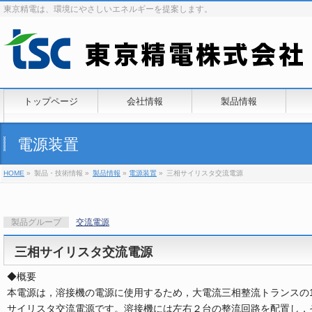
東京精電は、環境にやさしいエネルギーを提案します。
トップページ
会社情報
製品情報
電源装置
HOME
»
製品・技術情報 »
製品情報
»
電源装置
»
三相サイリスタ交流電源
製品グループ
交流電源
三相サイリスタ交流電源
◆概要
本電源は，溶接機の電源に使用するため，大電流三相整流トランスの1
サイリスタ交流電源です。溶接機には左右２台の整流回路を配置し，