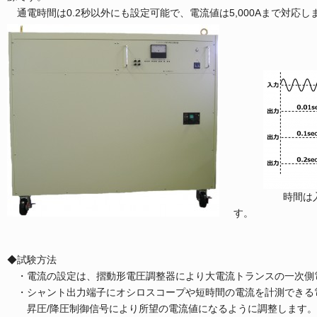
通電時間は0.2秒以外にも設定可能で、電流値は5,000Aまで対応し
通電
時間は入力周波
す。
◆試験方法
・電流の設定は、摺動形電圧調整器により大電流トランスの一次側
・シャント出力端子にオシロスコープや短時間の電流を計測できる
昇圧/降圧制御信号により所望の電流値になるように調整します。