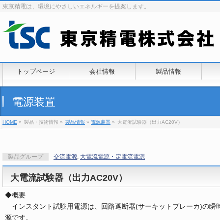
東京精電は、環境にやさしいエネルギーを提案します。
トップページ
会社情報
製品情報
電源装置
HOME
»
製品・技術情報 »
製品情報
»
電源装置
»
大電流試験器（出力AC20V）
製品グループ
交流電源
,
大電流電源・定電流電源
大電流試験器（出力AC20V）
◆概要
インスタント試験用電源は、回路遮断器(サーキットブレーカ)の瞬時引外し試
源です。