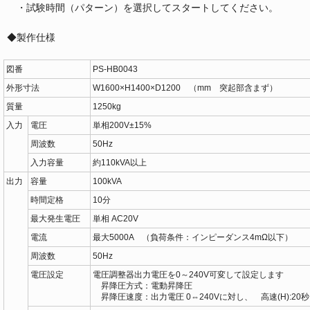
・試験時間（パターン）を選択してスタートしてください。
◆製作仕様
図番
PS-HB0043
外形寸法
W1600×H1400×D1200 （mm 突起部含まず）
質量
1250kg
入力
電圧
単相200V±15%
周波数
50Hz
入力容量
約110kVA以上
出力
容量
100kVA
時間定格
10分
最大発生電圧
単相 AC20V
電流
最大5000A （負荷条件：インピーダンス4mΩ以下）
周波数
50Hz
電圧設定
電圧調整器出力電圧を0～240V可変して設定します
昇降圧方式：電動昇降圧
昇降圧速度：出力電圧 0⇔240Vに対し、 高速(H):20秒 /